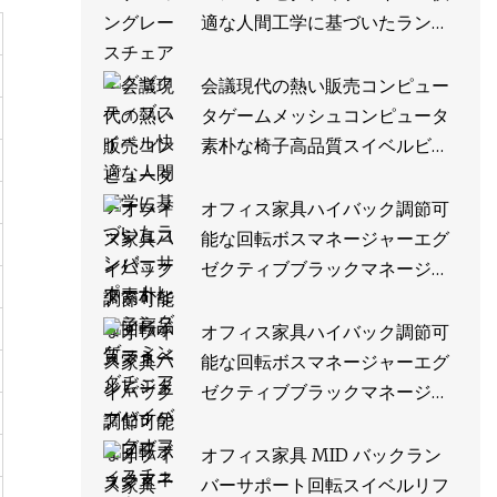
適な人間工学に基づいたランバ
ーサポートレーシングゲーミン
グチェア
会議現代の熱い販売コンピュー
タゲームメッシュコンピュータ
素朴な椅子高品質スイベルビジ
ターハイバックオフィスチェア
家具
オフィス家具ハイバック調節可
能な回転ボスマネージャーエグ
ゼクティブブラックマネージャ
ースイベルリフト人間工学に基
づいたメッシュ生地ゲームオフ
オフィス家具ハイバック調節可
ィスチェアハンガー付き
能な回転ボスマネージャーエグ
ゼクティブブラックマネージャ
ースイベルリフト人間工学に基
づいたメッシュ生地ゲームオフ
オフィス家具 MID バックラン
ィスチェアハンガー付き
バーサポート回転スイベルリフ