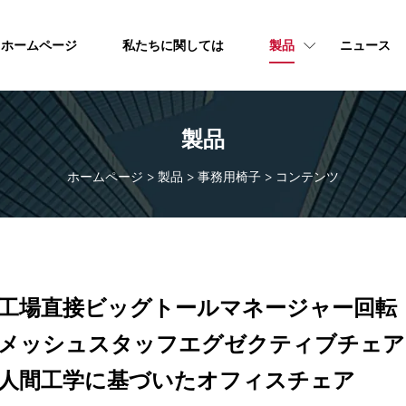
ホームページ
私たちに関しては
製品
ニュース
製品
ホームページ
>
製品
>
事務用椅子
>
コンテンツ
工場直接ビッグトールマネージャー回転
メッシュスタッフエグゼクティブチェア
人間工学に基づいたオフィスチェア